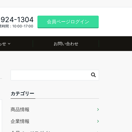
-924-1304
会員ページログイン
時間：10:00-17:00
らせ
お問い合わせ
カテゴリー
商品情報
企業情報