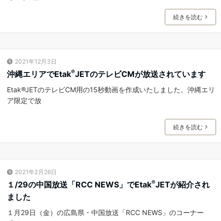
続きを読む
2021年12月3日
®
沖縄エリアでEtak
JETのテレビCMが放送されています
Etak®JETのテレビCM用の15秒動画を作成いたしました。沖縄エリ
ア限定で放
続きを読む
2021年2月26日
®
１/29の中国放送「RCC NEWS」でEtak
JETが紹介され
ました
１月29日（金）の広島県・中国放送「RCC NEWS」のコーナー