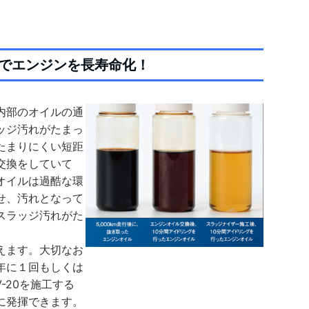
でエンジンを長寿命化！
内部のオイルの通
ッジ汚れがたまっ
たまりにくい短距
交換をしていて
オイルは過酷な環
せ、汚れとなって
スラッジ汚れがた
えます。大切なお
年に１回もしくは
V-20を施工する
に発揮できます。