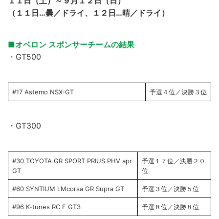
１１日（土）～９月１２日（日）
（１１日…曇／ドライ、１２日…晴／ドライ）
■オベロン スポンサーチームの結果
・GT500
#17 Astemo NSX-GT
予選４位／決勝３位
・GT300
#30 TOYOTA GR SPORT PRIUS PHV apr
予選１７位／決勝２０
GT
位
#60 SYNTIUM LMcorsa GR Supra GT
予選３位／決勝５位
#96 K-tunes RC F GT3
予選８位／決勝８位