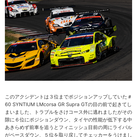
このアクシデントは３位までポジションアップしていた＃
60 SYNTIUM LMcorsa GR Supra GTの目の前で起きてし
まいました、トラブルをさけコース外に逃れましたがその
隙に６位にポジションダウン、タイヤの性能が低下する中
あきらめず前車を追うとフィニッシュ目前の周にライバル
がペースダウン、５位を取り戻してチェッカーをうけまし