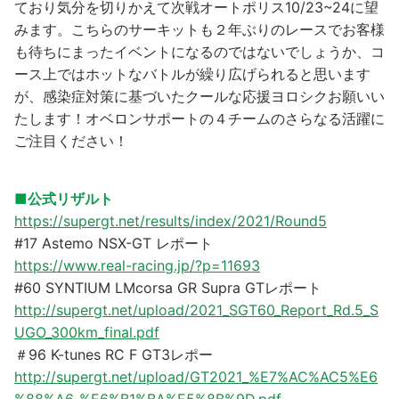
ており気分を切りかえて次戦オートポリス10/23~24に望
みます。こちらのサーキットも２年ぶりのレースでお客様
も待ちにまったイベントになるのではないでしょうか、コ
ース上ではホットなバトルが繰り広げられると思います
が、感染症対策に基づいたクールな応援ヨロシクお願いい
たします！オベロンサポートの４チームのさらなる活躍に
ご注目ください！
■公式リザルト
https://supergt.net/results/index/2021/Round5
#17 Astemo NSX-GT レポート
https://www.real-racing.jp/?p=11693
#60 SYNTIUM LMcorsa GR Supra GTレポート
http://supergt.net/upload/2021_SGT60_Report_Rd.5_S
UGO_300km_final.pdf
＃96 K-tunes RC F GT3レポー
http://supergt.net/upload/GT2021_%E7%AC%AC5%E6
%88%A6_%E6%B1%BA%E5%8B%9D.pdf