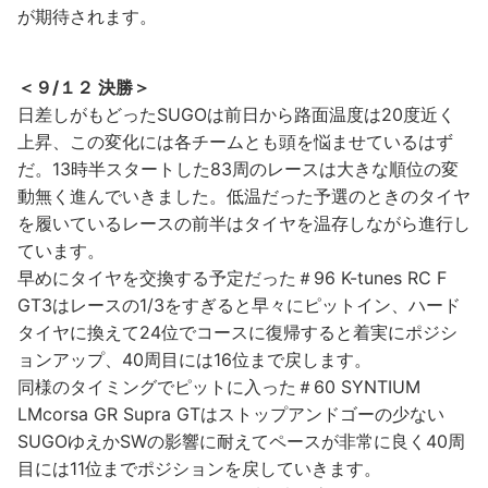
が期待されます。
＜９/１２ 決勝＞
日差しがもどったSUGOは前日から路面温度は20度近く
上昇、この変化には各チームとも頭を悩ませているはず
だ。13時半スタートした83周のレースは大きな順位の変
動無く進んでいきました。低温だった予選のときのタイヤ
を履いているレースの前半はタイヤを温存しながら進行し
ています。
早めにタイヤを交換する予定だった＃96 K-tunes RC F
GT3はレースの1/3をすぎると早々にピットイン、ハード
タイヤに換えて24位でコースに復帰すると着実にポジシ
ョンアップ、40周目には16位まで戻します。
同様のタイミングでピットに入った＃60 SYNTIUM
LMcorsa GR Supra GTはストップアンドゴーの少ない
SUGOゆえかSWの影響に耐えてペースが非常に良く40周
目には11位までポジションを戻していきます。