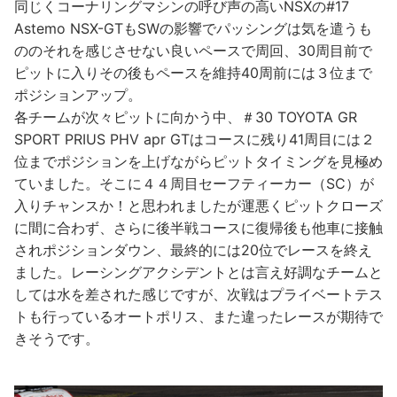
同じくコーナリングマシンの呼び声の高いNSXの#17
Astemo NSX-GTもSWの影響でパッシングは気を遣うも
ののそれを感じさせない良いペースで周回、30周目前で
ピットに入りその後もペースを維持40周前には３位まで
ポジションアップ。
各チームが次々ピットに向かう中、＃30 TOYOTA GR
SPORT PRIUS PHV apr GTはコースに残り41周目には２
位までポジションを上げながらピットタイミングを見極め
ていました。そこに４４周目セーフティーカー（SC）が
入りチャンスか！と思われましたが運悪くピットクローズ
に間に合わず、さらに後半戦コースに復帰後も他車に接触
されポジションダウン、最終的には20位でレースを終え
ました。レーシングアクシデントとは言え好調なチームと
しては水を差された感じですが、次戦はプライベートテス
トも行っているオートポリス、また違ったレースが期待で
きそうです。