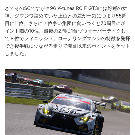
さてそのSCですが＃96 K-tunes RC F GT3には好運の女
神、ジワジワ詰めていた上位との差が一気につまり55周
目に11位、さらに７位争い集団に食いつくと70周目にポ
イント圏の10位、最後の2周に1台づつオーバーテイクし
て８位でフィニッシュ。コーナリングマシンの特徴を発揮
でき後半戦につながる走りで開幕以来のポイントをゲット
しました。