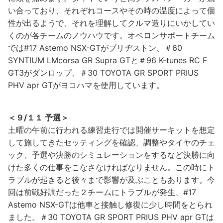
い合っており、それぞれコースやその時の温度によって個
性が出るようで、それを理解してクルマ造りにいかしてい
くのが各チームのノウハウです。オベロンサポートチーム
では#17 Astemo NSX-GTがブリヂストン、＃60
SYNTIUM LMcorsa GR Supra GTと＃96 K-tunes RC F
GT3がダンロップ、＃30 TOYOTA GR SPORT PRIUS
PHV apr GTがヨコハマを使用しています。
＜９/１１ 予選＞
土曜の午前に行われる練習走行では開催サーキットを想定
して施してきたセッティングを確認、調整やタイヤのチェ
ック、予選や決勝のシミュレーションをするなど決勝に向
けた多くの仕事をこなさなければなりません。この時にト
ラブルが起きると後々まで影響が及ぶこともあります。今
回は前戦好調だった２チームにトラブルが発生、#17
Astemo NSX-GTは他車と接触し修復に少し時間をとられ
ました。＃30 TOYOTA GR SPORT PRIUS PHV apr GTは