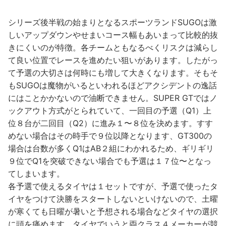
シリーズ後半戦の始まりとなるスポーツランドSUGOは激
しいアップダウンやせまいコース幅もあいまって比較的抜
きにくいのが特徴。各チームともなるべくリスクは減らし
て良い位置でレースを進めたい狙いがあります。したがっ
て予選の大切さは何時にも増して大きくなります。そもそ
もSUGOは魔物がいるといわれるほどアクシデントの逸話
にはことかかないので油断できません。SUPER GTではノ
ックアウト方式がとられていて、一回目の予選（Q1）上
位８台が二回目（Q2）に進み１〜８位を決めます。すす
めない場合はその時手で９位以降となります、GT300の
場合は台数が多くQ1はAB２組にわかれるため、ギリギリ
９位でQ1を突破できない場合でも予選は１７位〜となっ
てしまいます。
各予選で使えるタイヤは１セットですが、予選で使ったタ
イヤをつけて決勝をスタートしないといけないので、土曜
が寒くても日曜が暑いと予想される場合などタイヤの選択
に頭を痛めます。タイヤでいうと両クラス４メーカーが競