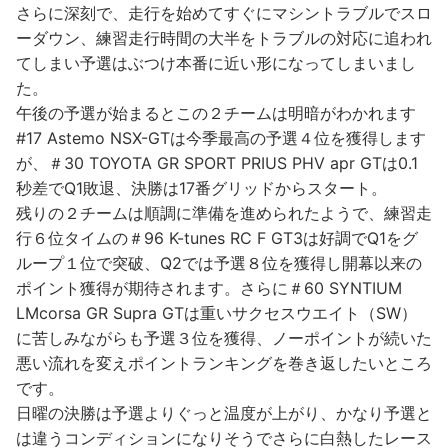
さらに深刻で、走行を始めてすぐにマシントラブルでスロ
ーダウン、練習走行時間の大半をトラブルの対応に追われ
てしまい予選はぶつけ本番に近い形になってしまいまし
た。
午後の予選が始まるとこの２チームは明暗がわかれます
#17 Astemo NSX-GTは今季最高の予選４位を獲得します
が、＃30 TOYOTA GR SPORT PRIUS PHV apr GTは0.1
秒差でQ1敗退、決勝は17番グリッドからスタート。
残りの２チームは順調に準備を進められたようで、練習走
行６位タイムの＃96 K-tunes RC F GT3は好調でQ1をグ
ループ１位で突破、Q2では予選８位を獲得し開幕以来の
ポイント獲得が期待されます。さらに＃60 SYNTIUM
LMcorsa GR Supra GTは重いサクセスウエイト（SW）
に苦しみながらも予選３位を獲得、ノーポイントが続いた
悪い流れを変えポイントランキングを巻き返したいところ
です。
日曜の決勝は予選よりぐっと温度が上がり、かなり予選と
は違うコンディションになりそうでさらに白熱したレース