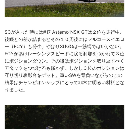
SCが入った時には#17 Astemo NSX-GTは２位を走行中、
後続との差が詰まるとその１０周後にはフルコースイエロ
ー（FCY）も発生、やはりSUGOは一筋縄ではいかない。
FCYがあけレーシングスピードに戻る刹那をつかれて３位
にポジションダウン。その後はポジションを取り返すべく
アタックをつづけるも届かず、しかし３位のポジションは
守り切り表彰台をゲット。重いSWを背負いながらのこの
結果はチャンピオンシップにとって非常に明るい材料とな
りました。