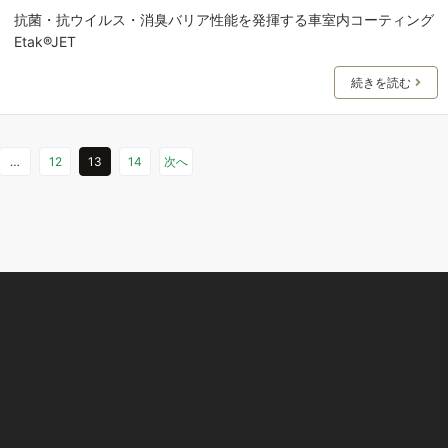
抗菌・抗ウイルス・消臭バリア性能を発揮する車室内コーティング
Etak®JET
続きを読む
…
12
13
14
次へ