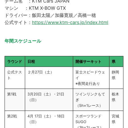
チーム名 ：KTM Cars JAPAN
マシン ：KTM X-BOW GTX
ドライバー：飯田太陽／加藤寛規／高橋一穂
公式サイト：
https://www.ktm-cars.jp/index.html
年間スケジュール
ラウンド
日程
開催サーキット
県
公式テス
２月27日（土）
富士スピードウェ
静岡
ト
イ
県
※夜間走行あり
第1戦
3月20日（土）・21日
ツインリンクもて
栃木
（日）
ぎ
県
（5h×1レース）
第2戦
4月 17日（土）・18日
スポーツランド
宮城
（日）
SUGO
県
（3h×2レース）