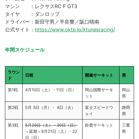
マシン ：レクサスRC F GT3
タイヤ ：ダンロップ
ドライバー：新田守男／平良響／阪口晴南
公式サイト：
https://www.oktp.jp/ktunesracing/
年間スケジュール
ラウン
日程
開催サーキット
県
ド
第1戦
4月10日（土）・11日（日）
岡山国際サーキ
岡山
ット
県
第2戦
5月 3日（月）・ 4日（火）
富士スピードウ
静岡
ェイ
県
第3戦
5月29日（土）・30日（日）
鈴鹿サーキット
三重
＜延期＞8月21日（土）・22
県
日（日）