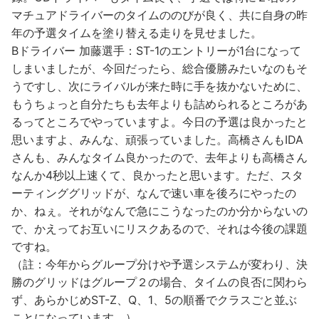
マチュアドライバーのタイムののびが良く、共に自身の昨
年の予選タイムを塗り替える走りを見せました。
Bドライバー 加藤選手：ST-1のエントリーが1台になって
しまいましたが、今回だったら、総合優勝みたいなのもそ
うですし、次にライバルが来た時に手を抜かないために、
もうちょっと自分たちも去年よりも詰められるところがあ
るってところでやっていますよ。今日の予選は良かったと
思いますよ、みんな、頑張っていました。高橋さんもIDA
さんも、みんなタイム良かったので、去年よりも高橋さん
なんか4秒以上速くて、良かったと思います。ただ、スタ
ーティンググリッドが、なんで速い車を後ろにやったの
か、ねぇ。それがなんで急にこうなったのか分からないの
で、かえってお互いにリスクあるので、それは今後の課題
ですね。
（註：今年からグループ分けや予選システムが変わり、決
勝のグリッドはグループ２の場合、タイムの良否に関わら
ず、あらかじめST-Z、Q、1、5の順番でクラスごと並ぶ
ことになっています。）