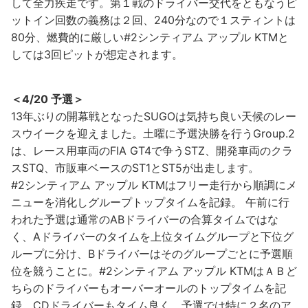
して全力疾走です。第１戦のドライバー交代をともなうピ
ットイン回数の義務は２回、240分なので１スティントは
80分、燃費的に厳しい#2シンティアム アップル KTMと
しては3回ピットが想定されます。
＜4/20 予選＞
13年ぶりの開幕戦となったSUGOは気持ち良い天候のレー
スウイークを迎えました。土曜に予選決勝を行うGroup.2
は、レース用車両のFIA GT4で争うSTZ、開発車両のクラ
スSTQ、市販車ベースのST1とST5が出走します。
#2シンティアム アップル KTMはフリー走行から順調にメ
ニューを消化しグループトップタイムを記録。 午前に行
われた予選は通常のABドライバーの合算タイムではな
く、Aドライバーのタイムを上位タイムグループと下位グ
ループに分け、Bドライバーはそのグループごとに予選順
位を競うことに。#2シンティアム アップル KTMはＡＢど
ちらのドライバーもオーバーオールのトップタイムを記
録。CDドライバーもタイム良く、予選では特に２名のア