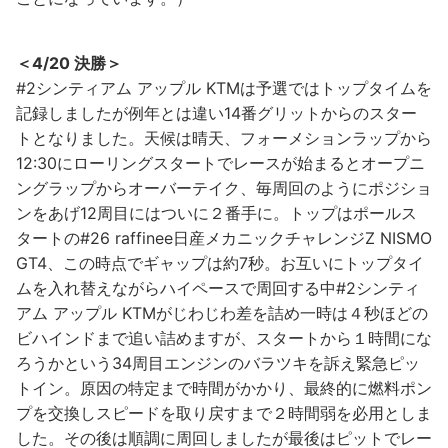
＜4/20 決勝＞
#2シンティアム アップル KTMは予選ではトップタイムを
記録しましたが例年とは違い14番グリットからのスター
トとなりました。天候は晴天、フォーメションラップから
12:30にローリングスタートでレースが始まるとオープニ
ングラップからオーバーテイク、毎周回のようにポジショ
ンをあげ12周目にはついに２番手に。トップはポールス
タートの#26 raffinee日産メカニックチャレンジZ NISMO
GT4、この時点でギャップは約7秒。お互いにトップタイ
ムを入れ替えながらハイペースで周回する中#2シンティ
アム アップル KTMがじわじわ差を詰め一時は４秒ほどの
ビハインドまで追い詰めますが、スタートから１時間にな
ろうかという34周目エンジンのバラツキを訴え緊急ピッ
トイン。原因の特定まで時間がかかり、最終的に燃料ポン
プを交換しスピードを取り戻すまで２時間弱を必用としま
した。その後は順調に周回しましたが最後はピットでレー