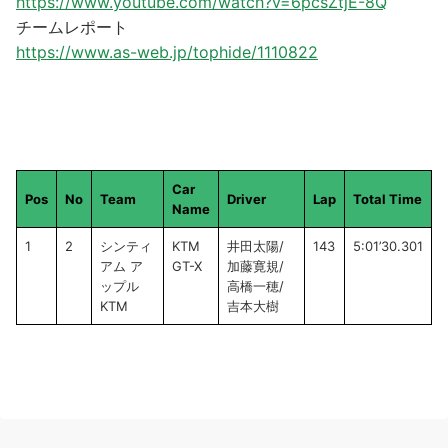
https://www.youtube.com/watch?v=6pcsZtjE-8Q
チームレポート
https://www.as-web.jp/tophide/1110822
Car
Pos
No
Team
Driver
Lap
Total Time
Name
1
2
シンティ
KTM
井田太陽/
143
5:01’30.301
アム ア
GT-X
加藤寛規/
ップル
高橋一穂/
KTM
吉本大樹