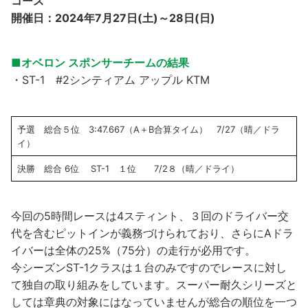
コース
開催日：2024年7月27日(土)～28日(日)
■オベロン スポンサーチームの結果
・ST-1 #2シンティアム アップル KTM
予選 総合５位 3:47.667（A＋B合算タイム） 7/27（晴／ドラ
イ）
決勝 総合 6位 ST-1 １位 7/2８（晴／ドライ）
今回の5時間レースは4スティント、３回のドライバー交
代を含むピットインが義務づけられており、さらにAドラ
イバーは全体の25%（75分）の走行が必用です。
今シーズンST-1クラスは１台のみですのでレースに対し
て独自の取り組みをしています。スーパー耐久シリーズと
しては章典の対象にはなっていませんが総合の順位を一つ