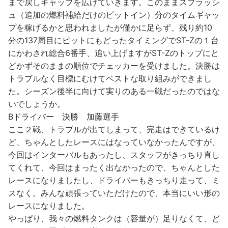
まで戻しギャップを広げていきます。このままスプラッシ
ュ（追加の燃料補給だけのピットイン）分のタイムギャッ
プを稼げるかと思われましたが僅かに足らず、残り約10
分の137周目にピットにもどったタイミングでST-Zの１台
にかわされ総合6番手、追い上げますがST-Zのトップにと
どかずそのままの順位でチェッカーを受けました。決勝は
トラブルなく目標にむけてベストな取り組みができまし
た。シーズン後半に向けて実りのある一戦だったのではな
いでしょうか。
Bドライバー 決勝 加藤選手
ここ２戦、トラブルが出てしまって、完走はできているけ
ど、ちゃんとしたレースにはなっていなかったんですが、
今回はインターバルもあったし、スタッフがきっちり直し
てくれて、今回はまったく出なかったので、ちゃんとした
レースになりましたし、ドライバーもきっちり走って、ミ
スなく。みんな頑張っていただけたので、本当にいい形の
レースになりました。
やっぱり、我々の燃料タンクは（容量が）足りなくて、ど