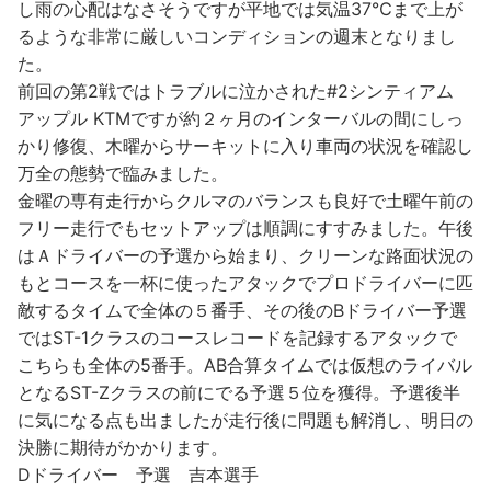
し雨の心配はなさそうですが平地では気温37℃まで上が
るような非常に厳しいコンディションの週末となりまし
た。
前回の第2戦ではトラブルに泣かされた#2シンティアム
アップル KTMですが約２ヶ月のインターバルの間にしっ
かり修復、木曜からサーキットに入り車両の状況を確認し
万全の態勢で臨みました。
金曜の専有走行からクルマのバランスも良好で土曜午前の
フリー走行でもセットアップは順調にすすみました。午後
はＡドライバーの予選から始まり、クリーンな路面状況の
もとコースを一杯に使ったアタックでプロドライバーに匹
敵するタイムで全体の５番手、その後のBドライバー予選
ではST-1クラスのコースレコードを記録するアタックで
こちらも全体の5番手。AB合算タイムでは仮想のライバル
となるST-Zクラスの前にでる予選５位を獲得。予選後半
に気になる点も出ましたが走行後に問題も解消し、明日の
決勝に期待がかかります。
Dドライバー 予選 吉本選手