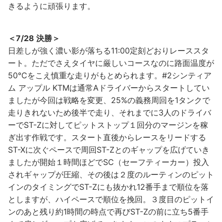
きるように頑張ります。
＜7/28 決勝＞
日差しが強く濃い影が落ちる11:00定刻どおりレーススタ
ート。ただでさえタイヤに厳しいコースなのに路面温度が
50℃をこえ慎重な走りがもとめられます。#2シンティア
ム アップル KTMは通常Aドライバーからスタートしてい
ましたが今回は戦略を変更、25%の義務周回を1タンクで
走りきれないため後半で走り、それまでに3人のドライバ
ーでST-Zに対してピットストップ１回分のマージンを稼
ぎ出す作戦です。スタート直後からレースをリードする
ST-Xに次ぐペースで周回ST-Zとのギャップを広げていき
ましたが開始１時間ほどでSC（セーフティーカー）投入
されギャップが圧縮、その後は２度のルーティンのピット
インのタイミングでST-Zにも抜かれ12番手まで順位を落
としますが、ハイペースで順位を挽回。３度目のピットイ
ンのあと残り約1時間の時点で再びST-Zの前に立ち5番手