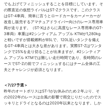
でも上げてフィニッシュすることを目標にしています。そ
の際直近の仮想ライバルはST-Zクラスです。このクラス
はGT-4車両、簡単に言うとロードカーをカーメーカーが
改造し販売するアマチュアドライバー向けのレース専用車
両が走ります。（ST-Xはさらに高度なレース専用車のGT-
3車両）車重は#2シンティアム アップル KTMが1,280kg
と軽いですが搭載燃料が85Lで、120L近いタンクを備え
るGT-4車両とは大きな差があります。実際ST-Zはワンタ
ンクで25%を走り切ることが出来ますが、#2シンティア
ム アップル KTMでは難しい走行時間であり、長時間のレ
ースでST-Zの前でフィニッシュするにはチーム全体の工
夫とチャレンジが必須となります。
＜7/27予選＞
昨年のオートポリスはST-1がお休みのため２年ぶり、そ
の2022年のレースは台風の影響で雨交じりだったのでス
ッキリとドライとなるのは2020年以来となります。しか