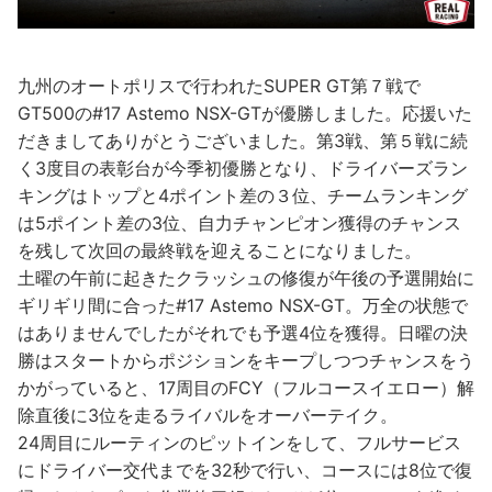
九州のオートポリスで行われたSUPER GT第７戦で
GT500の#17 Astemo NSX-GTが優勝しました。応援いた
だきましてありがとうございました。第3戦、第５戦に続
く3度目の表彰台が今季初優勝となり、ドライバーズラン
キングはトップと4ポイント差の３位、チームランキング
は5ポイント差の3位、自力チャンピオン獲得のチャンス
を残して次回の最終戦を迎えることになりました。
土曜の午前に起きたクラッシュの修復が午後の予選開始に
ギリギリ間に合った#17 Astemo NSX-GT。万全の状態で
はありませんでしたがそれでも予選4位を獲得。日曜の決
勝はスタートからポジションをキープしつつチャンスをう
かがっていると、17周目のFCY（フルコースイエロー）解
除直後に3位を走るライバルをオーバーテイク。
24周目にルーティンのピットインをして、フルサービス
にドライバー交代までを32秒で行い、コースには8位で復