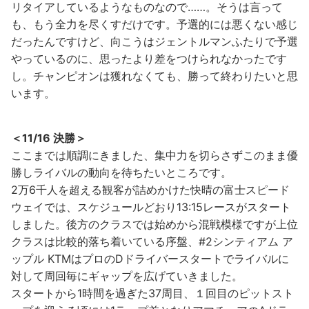
リタイアしているようなものなので……。そうは言って
も、もう全力を尽くすだけです。予選的には悪くない感じ
だったんですけど、向こうはジェントルマンふたりで予選
やっているのに、思ったより差をつけられなかったです
し。チャンピオンは獲れなくても、勝って終わりたいと思
います。
＜11/16 決勝＞
ここまでは順調にきました、集中力を切らさずこのまま優
勝しライバルの動向を待ちたいところです。
2万6千人を超える観客が詰めかけた快晴の富士スピード
ウェイでは、スケジュールどおり13:15レースがスタート
しました。後方のクラスでは始めから混戦模様ですが上位
クラスは比較的落ち着いている序盤、#2シンティアム ア
ップル KTMはプロのDドライバースタートでライバルに
対して周回毎にギャップを広げていきました。
スタートから1時間を過ぎた37周目、１回目のピットスト