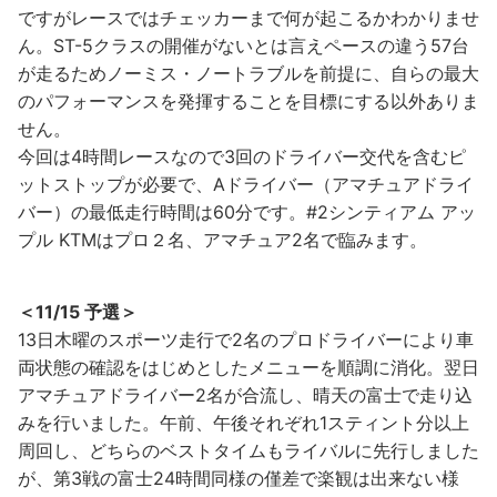
ですがレースではチェッカーまで何が起こるかわかりませ
ん。ST-5クラスの開催がないとは言えペースの違う57台
が走るためノーミス・ノートラブルを前提に、自らの最大
のパフォーマンスを発揮することを目標にする以外ありま
せん。
今回は4時間レースなので3回のドライバー交代を含むピ
ットストップが必要で、Aドライバー（アマチュアドライ
バー）の最低走行時間は60分です。#2シンティアム アッ
プル KTMはプロ２名、アマチュア2名で臨みます。
＜11/15 予選＞
13日木曜のスポーツ走行で2名のプロドライバーにより車
両状態の確認をはじめとしたメニューを順調に消化。翌日
アマチュアドライバー2名が合流し、晴天の富士で走り込
みを行いました。午前、午後それぞれ1スティント分以上
周回し、どちらのベストタイムもライバルに先行しました
が、第3戦の富士24時間同様の僅差で楽観は出来ない様