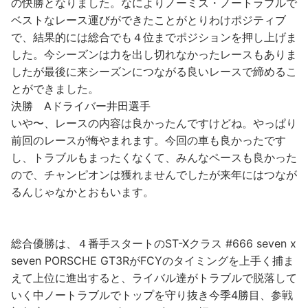
の快勝となりました。なによりノーミス・ノートラブルで
ベストなレース運びができたことがとりわけポジティブ
で、結果的には総合でも４位までポジションを押し上げま
した。今シーズンは力を出し切れなかったレースもありま
したが最後に来シーズンにつながる良いレースで締めるこ
とができました。
決勝 Aドライバー井田選手
いや〜、レースの内容は良かったんですけどね。やっぱり
前回のレースが悔やまれます。今回の車も良かったです
し、トラブルもまったくなくて、みんなペースも良かった
ので、チャンピオンは獲れませんでしたが来年にはつなが
るんじゃなかとおもいます。
総合優勝は、４番手スタートのST-Xクラス #666 seven x
seven PORSCHE GT3RがFCYのタイミングを上手く捕ま
えて上位に進出すると、ライバル達がトラブルで脱落して
いく中ノートラブルでトップを守り抜き今季4勝目、参戦