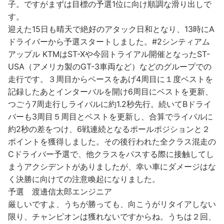
子。ですがまずは目標の予選1位に向け順調な滑り出しで
す。
迎えた15日も晴天で絶好のアタック日和となり、13時にA
ドライバーから予選スタートしました。#2シンティアム
アップル KTMはST-Xや今回トライアル開催となったST-
USA（アメリカ製のGT-3車両など）などのグループでの
走行です。３周目からペースをあげ4周目に１度ベストを
記録したあとインターバルを開け6周目にベストを更新、
つごう7周走行しライバルに約1.2秒先行。続いてBドライ
バーも3周目５周目とベストを更新し、合算でライバルに
約2秒の差をつけ、6戦連続となるポールポジションと２
ポイントを獲得しました。その後行われた全クラス混走の
Cドライバー予選で、他クラスをパスする際に接触してし
まうアクシデントがありましたが、幸い車にダメージはな
く決勝に向けての注意喚起になりました。
予選 渡邊信太郎エンジニア
厳しいですよ、うちが勝っても、向こうがリタイアしない
限り、チャンピオンは獲れないですからね。うちは２回、