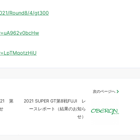
/2021/Round8/4/gt300
?v=uA962v0bcHw
?v=LpTMqotzHjU
次のページへ
21 第
2021 SUPER GT第8戦FUJI レ
せ
ースレポート（結果のお知ら
せ）